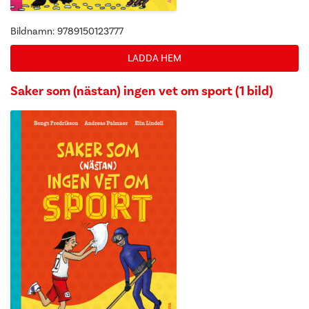
Bildnamn: 9789150123777
LADDA HEM
Saker som (nästan) ingen vet om sport (1 bild)