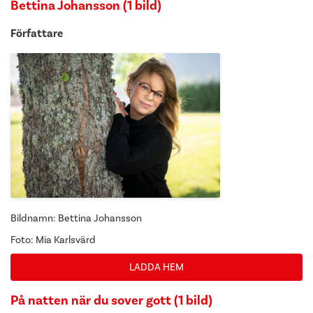
Bettina Johansson (1 bild)
Författare
Bildnamn: Bettina Johansson
Foto: Mia Karlsvärd
LADDA HEM
På natten när du sover gott (1 bild)