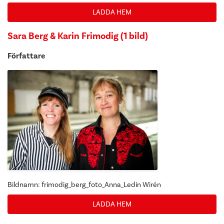
LADDA HEM
Sara Berg & Karin Frimodig (1 bild)
Författare
Bildnamn: frimodig_berg_foto_Anna_Ledin Wirén
LADDA HEM