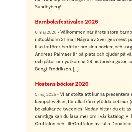
Sundbyberg!
Barnboksfestivalen 2026
•
Välkommen när årets stora barnb
8 maj 2026
i Stockholm 31 maj! Några av Sveriges mest p
illustratörer berättar om sina böcker, och torg
Andreas Palmaer är på plats och bjuder på v
och gåtor ur nyutkomna 29 historiska gåtor, 
Bengt Fredrikson. […]
Höstens böcker 2026
•
Vi är stolta att kunna presentera e
5 maj 2026
läsupplevelser, för alla från nyfödda bebisar (o
bokslukande tweenies. Nedan hittar du ett ax
samtliga kan du läsa mer om i vår katalog. Vi 
Gruffalon och Lill-Gruffalon av Julia Donaldso