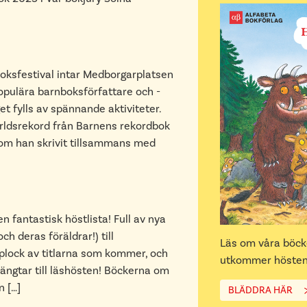
oksfestival intar Medborgarplatsen
opulära barnboksförfattare och -
et fylls av spännande aktiviteter.
ärldsrekord från Barnens rekordbok
som han skrivit tillsammans med
n fantastisk höstlista! Full av nya
ch deras föräldrar!) till
Läs om våra böc
plock av titlarna som kommer, och
utkommer hösten
längtar till läshösten! Böckerna om
n […]
BLÄDDRA HÄR