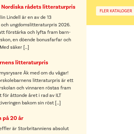
l Nordiska rådets litteraturpris
FLER KATALOGER
in Lindell är en av de 13
- och ungdomslitteraturpris 2026.
att förstärka och lyfta fram barn-
syskon, en döende bonusfarfar och
 Med säker […]
nens litteraturpris
mysrysare Åk med om du vågar!
rskolebarnens litteraturpris är ett
örskolan och vinnaren röstas fram
 för åttonde året i rad av ILT
iveringen bakom sin röst […]
n på 20 år
ffler är Storbritanniens absolut