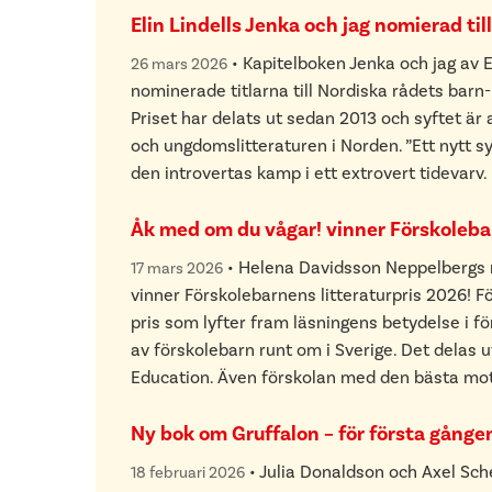
Elin Lindells Jenka och jag nomierad til
•
Kapitelboken Jenka och jag av El
26 mars 2026
nominerade titlarna till Nordiska rådets barn
Priset har delats ut sedan 2013 och syftet är 
och ungdomslitteraturen i Norden. ”Ett nytt 
den introvertas kamp i ett extrovert tidevarv.
Åk med om du vågar! vinner Förskolebar
•
Helena Davidsson Neppelbergs 
17 mars 2026
vinner Förskolebarnens litteraturpris 2026! Fö
pris som lyfter fram läsningens betydelse i f
av förskolebarn runt om i Sverige. Det delas ut
Education. Även förskolan med den bästa mot
Ny bok om Gruffalon – för första gånge
•
Julia Donaldson och Axel Sche
18 februari 2026