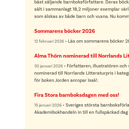
bäst säljande barnboksförfattare. Deras böcke
sålt i sammanlagt 18,2 miljoner exemplar vär
som älskas av både barn och vuxna. Nu komme
Sommarens böcker 2026
•
Läs om sommarens böcker 2
12 februari 2026
Alma Thörn nominerad till Norrlands Lit
•
Författaren, illustratören oc
30 januari 2026
nominerad till Norrlands Litteraturpris i kate
för boken Jorden anropar Isak!.
Fira Stora barnboksdagen med oss!
•
Sveriges största barnboksförl
15 januari 2026
Akademibokhandeln in till en fullspäckad dag