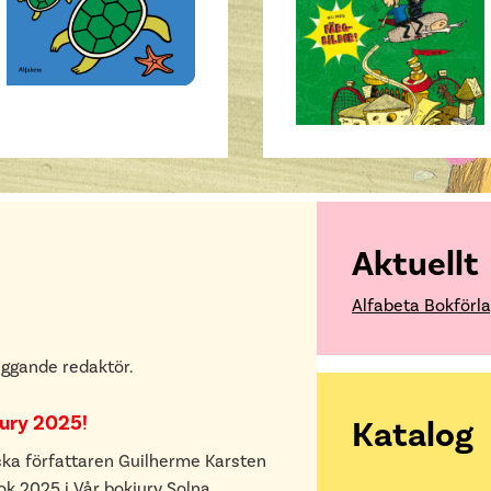
Aktuellt
Alfabeta Bokförla
äggande redaktör.
jury 2025!
Katalog
nska författaren Guilherme Karsten
bok 2025 i Vår bokjury Solna