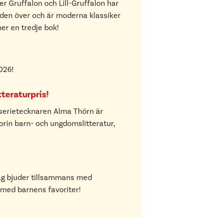
r Gruffalon och Lill-Gruffalon har
lden över och är moderna klassiker
r en tredje bok!
026!
teraturpris!
h serietecknaren Alma Thörn är
gorin barn- och ungdomslitteratur,
ag bjuder tillsammans med
 med barnens favoriter!