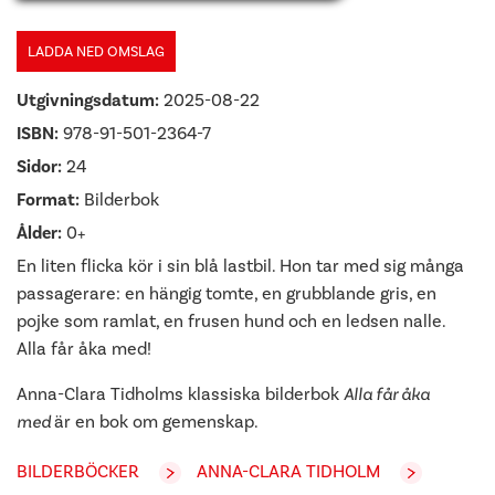
LADDA NED OMSLAG
Utgivningsdatum:
2025-08-22
ISBN:
978-91-501-2364-7
Sidor:
24
Format:
Bilderbok
Ålder:
0+
En liten flicka kör i sin blå lastbil. Hon tar med sig många
passagerare: en hängig tomte, en grubblande gris, en
pojke som ramlat, en frusen hund och en ledsen nalle.
Alla får åka med!
Anna-Clara Tidholms klassiska bilderbok
Alla får åka
med
är en bok om gemenskap.
BILDERBÖCKER
ANNA-CLARA TIDHOLM