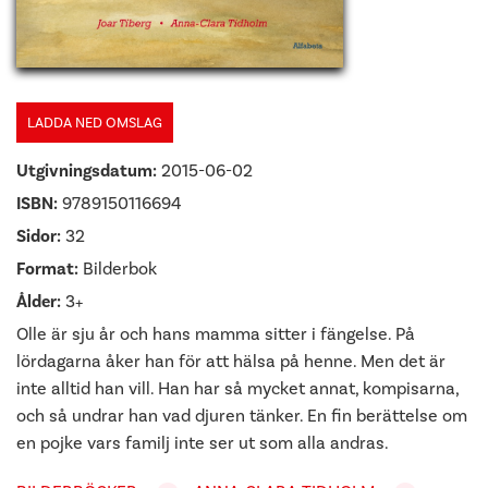
LADDA NED OMSLAG
Utgivningsdatum:
2015-06-02
ISBN:
9789150116694
Sidor:
32
Format:
Bilderbok
Ålder:
3+
Olle är sju år och hans mamma sitter i fängelse. På
lördagarna åker han för att hälsa på henne. Men det är
inte alltid han vill. Han har så mycket annat, kompisarna,
och så undrar han vad djuren tänker. En fin berättelse om
en pojke vars familj inte ser ut som alla andras.