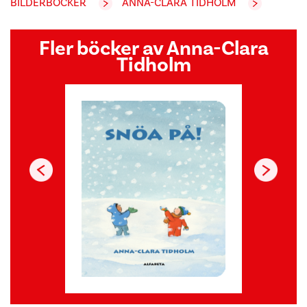
BILDERBÖCKER
ANNA-CLARA TIDHOLM
Fler böcker av Anna-Clara
Tidholm