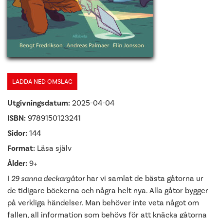
LADDA NED OMSLAG
Utgivningsdatum:
2025-04-04
ISBN:
9789150123241
Sidor:
144
Format:
Läsa själv
Ålder:
9+
I
29 sanna deckargåtor
har vi samlat de bästa gåtorna ur
de tidigare böckerna och några helt nya. Alla gåtor bygger
på verkliga händelser. Man behöver inte veta något om
fallen, all information som behövs för att knäcka gåtorna