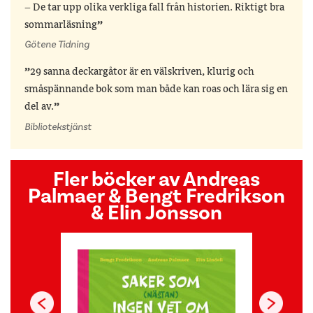
– De tar upp olika verkliga fall från historien. Riktigt bra
sommarläsning
Götene Tidning
29 sanna deckargåtor är en välskriven, klurig och
småspännande bok som man både kan roas och lära sig en
del av.
Bibliotekstjänst
Fler böcker av Andreas
Palmaer & Bengt Fredrikson
& Elin Jonsson