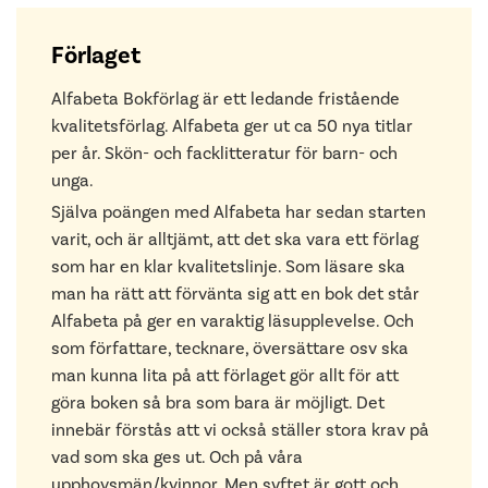
Förlaget
Alfabeta Bokförlag är ett ledande fristående
kvalitetsförlag. Alfabeta ger ut ca 50 nya titlar
per år. Skön- och facklitteratur för barn- och
unga.
Själva poängen med Alfabeta har sedan starten
varit, och är alltjämt, att det ska vara ett förlag
som har en klar kvalitetslinje. Som läsare ska
man ha rätt att förvänta sig att en bok det står
Alfabeta på ger en varaktig läsupplevelse. Och
som författare, tecknare, översättare osv ska
man kunna lita på att förlaget gör allt för att
göra boken så bra som bara är möjligt. Det
innebär förstås att vi också ställer stora krav på
vad som ska ges ut. Och på våra
upphovsmän/kvinnor. Men syftet är gott och