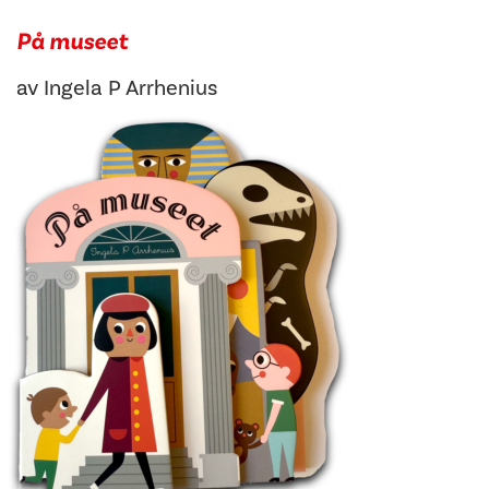
På museet
av
Ingela P Arrhenius