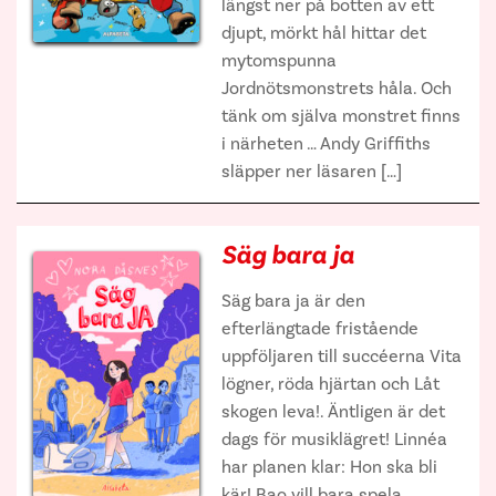
längst ner på botten av ett
djupt, mörkt hål hittar det
mytomspunna
Jordnötsmonstrets håla. Och
tänk om själva monstret finns
i närheten … Andy Griffiths
släpper ner läsaren […]
Säg bara ja
Säg bara ja är den
efterlängtade fristående
uppföljaren till succéerna Vita
lögner, röda hjärtan och Låt
skogen leva!. Äntligen är det
dags för musiklägret! Linnéa
har planen klar: Hon ska bli
kär! Bao vill bara spela