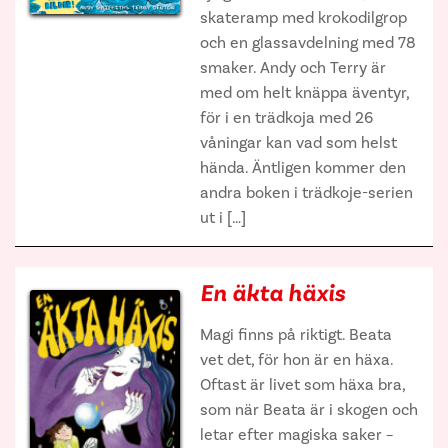
skateramp med krokodilgrop
och en glassavdelning med 78
smaker. Andy och Terry är
med om helt knäppa äventyr,
för i en trädkoja med 26
våningar kan vad som helst
hända. Äntligen kommer den
andra boken i trädkoje-serien
ut i […]
En äkta häxis
Magi finns på riktigt. Beata
vet det, för hon är en häxa.
Oftast är livet som häxa bra,
som när Beata är i skogen och
letar efter magiska saker –