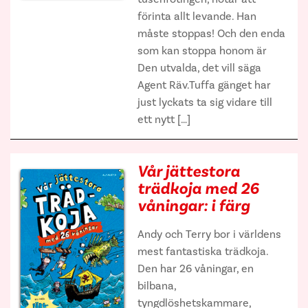
förinta allt levande. Han
måste stoppas! Och den enda
som kan stoppa honom är
Den utvalda, det vill säga
Agent Räv.Tuffa gänget har
just lyckats ta sig vidare till
ett nytt […]
Vår jättestora
trädkoja med 26
våningar: i färg
Andy och Terry bor i världens
mest fantastiska trädkoja.
Den har 26 våningar, en
bilbana,
tyngdlöshetskammare,