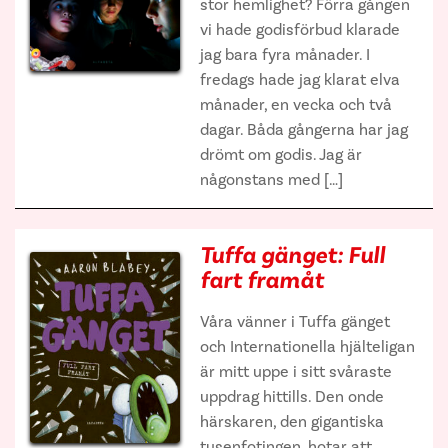
stor hemlighet? Förra gången
vi hade godisförbud klarade
jag bara fyra månader. I
fredags hade jag klarat elva
månader, en vecka och två
dagar. Båda gångerna har jag
drömt om godis. Jag är
någonstans med […]
Tuffa gänget: Full
fart framåt
Våra vänner i Tuffa gänget
och Internationella hjälteligan
är mitt uppe i sitt svåraste
uppdrag hittills. Den onde
härskaren, den gigantiska
tusenfotingen, hotar att