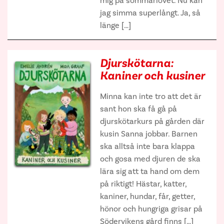
mig på sommarlovet. Nu kan
jag simma superlångt. Ja, så
länge […]
Djurskötarna:
Kaniner och kusiner
Minna kan inte tro att det är
sant hon ska få gå på
djurskötarkurs på gården där
kusin Sanna jobbar. Barnen
ska alltså inte bara klappa
och gosa med djuren de ska
lära sig att ta hand om dem
på riktigt! Hästar, katter,
kaniner, hundar, får, getter,
hönor och hungriga grisar på
Södervikens gård finns […]