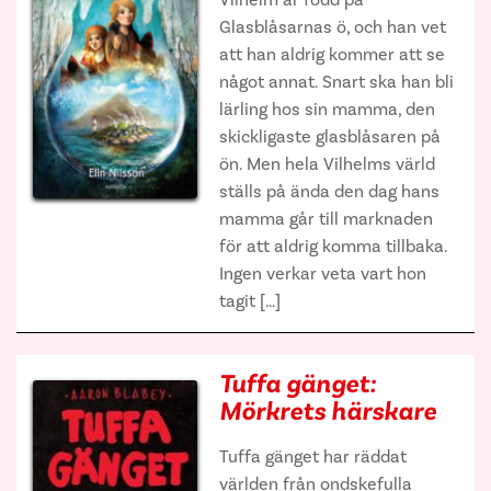
Vilhelm är född på
Glasblåsarnas ö, och han vet
att han aldrig kommer att se
något annat. Snart ska han bli
lärling hos sin mamma, den
skickligaste glasblåsaren på
ön. Men hela Vilhelms värld
ställs på ända den dag hans
mamma går till marknaden
för att aldrig komma tillbaka.
Ingen verkar veta vart hon
tagit […]
Tuffa gänget:
Mörkrets härskare
Tuffa gänget har räddat
världen från ondskefulla