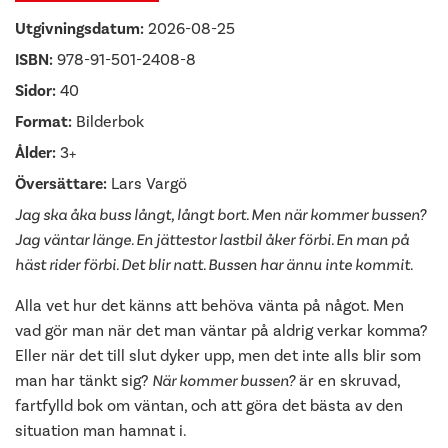
Utgivningsdatum:
2026-08-25
ISBN:
978-91-501-2408-8
Sidor:
40
Format:
Bilderbok
Ålder:
3+
Översättare:
Lars Vargö
Jag ska åka buss långt, långt bort. Men när kommer bussen?
Jag väntar länge. En jättestor lastbil åker förbi. En man på
häst rider förbi. Det blir natt. Bussen har ännu inte kommit.
Alla vet hur det känns att behöva vänta på något. Men
vad gör man när det man väntar på aldrig verkar komma?
Eller när det till slut dyker upp, men det inte alls blir som
man har tänkt sig?
När kommer bussen?
är en skruvad,
fartfylld bok om väntan, och att göra det bästa av den
situation man hamnat i.