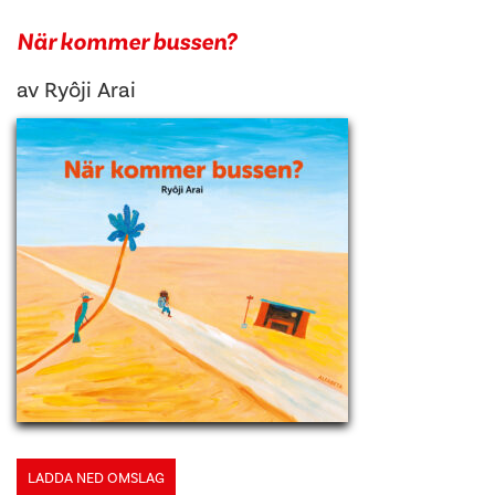
När kommer bussen?
av
Ryôji Arai
LADDA NED OMSLAG