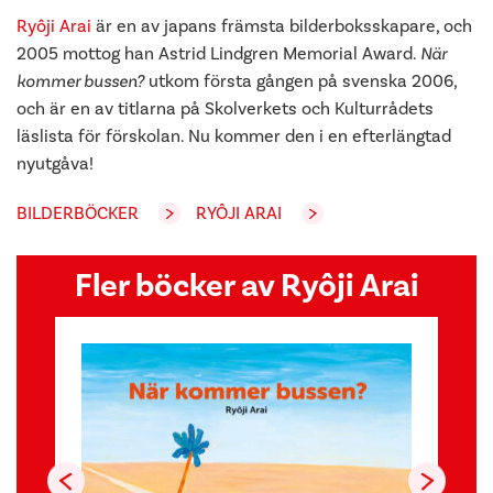
Ryôji Arai
är en av japans främsta bilderboksskapare, och
2005 mottog han Astrid Lindgren Memorial Award.
När
kommer bussen?
utkom första gången på svenska 2006,
och är en av titlarna på Skolverkets och Kulturrådets
läslista för förskolan. Nu kommer den i en efterlängtad
nyutgåva!
BILDERBÖCKER
RYÔJI ARAI
Fler böcker av Ryôji Arai