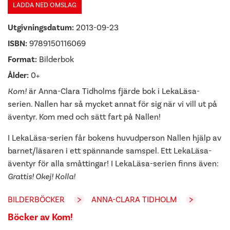
LADDA NED OMSLAG
Utgivningsdatum:
2013-09-23
ISBN:
9789150116069
Format:
Bilderbok
Ålder:
0+
Kom!
är Anna-Clara Tidholms fjärde bok i LekaLäsa-
serien. Nallen har så mycket annat för sig när vi vill ut på
äventyr. Kom med och sätt fart på Nallen!
I LekaLäsa-serien får bokens huvudperson Nallen hjälp av
barnet/läsaren i ett spännande samspel. Ett LekaLäsa-
äventyr för alla småttingar! I LekaLäsa-serien finns även:
Grattis! Okej! Kolla!
BILDERBÖCKER
ANNA-CLARA TIDHOLM
Böcker av Kom!