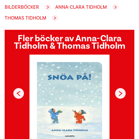
BILDERBÖCKER
ANNA-CLARA TIDHOLM
THOMAS TIDHOLM
Fler böcker av Anna-Clara
Tidholm & Thomas Tidholm