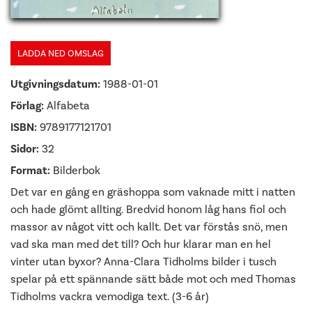
LADDA NED OMSLAG
Utgivningsdatum:
1988-01-01
Förlag:
Alfabeta
ISBN:
9789177121701
Sidor:
32
Format:
Bilderbok
Det var en gång en gräshoppa som vaknade mitt i natten
och hade glömt allting. Bredvid honom låg hans fiol och
massor av något vitt och kallt. Det var förstås snö, men
vad ska man med det till? Och hur klarar man en hel
vinter utan byxor? Anna-Clara Tidholms bilder i tusch
spelar på ett spännande sätt både mot och med Thomas
Tidholms vackra vemodiga text. (3-6 år)