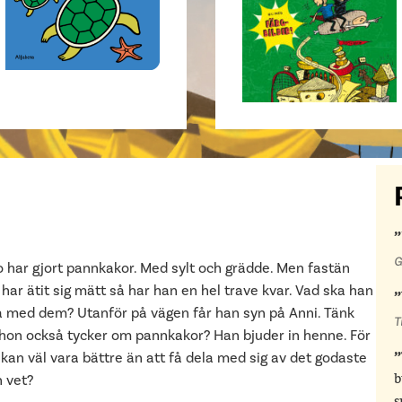
G
o har gjort pannkakor. Med sylt och grädde. Men fastän
har ätit sig mätt så har han en hel trave kvar. Vad ska han
a med dem? Utanför på vägen får han syn på Anni. Tänk
T
hon också tycker om pannkakor? Han bjuder in henne. För
kan väl vara bättre än att få dela med sig av det godaste
 vet?
b