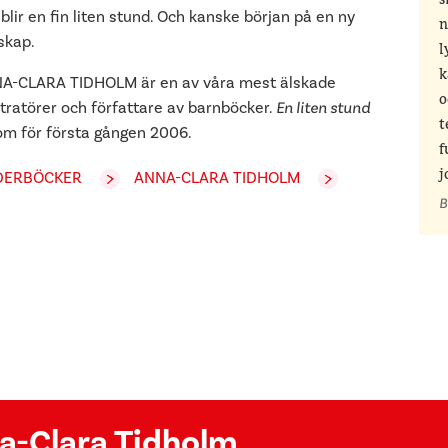
s
blir en fin liten stund. Och kanske början på en ny
n
skap.
l
k
A-CLARA TIDHOLM är en av våra mest älskade
o
stratörer och författare av barnböcker.
En liten stund
t
om för första gången 2006.
f
j
DERBÖCKER
ANNA-CLARA TIDHOLM
B
na-Clara Tidholm