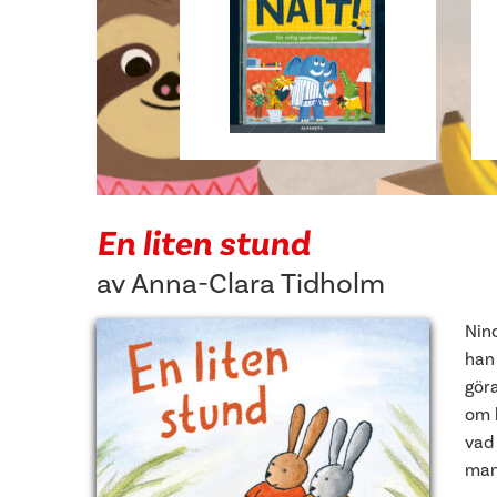
En liten stund
av
Anna-Clara Tidholm
Nin
han 
gör
om 
vad 
man