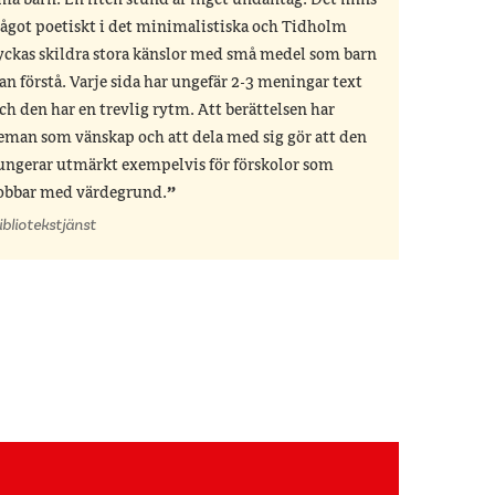
må barn. En liten stund är inget undantag. Det finns
ågot poetiskt i det minimalistiska och Tidholm
yckas skildra stora känslor med små medel som barn
an förstå. Varje sida har ungefär 2-3 meningar text
ch den har en trevlig rytm. Att berättelsen har
eman som vänskap och att dela med sig gör att den
ungerar utmärkt exempelvis för förskolor som
obbar med värdegrund.
ibliotekstjänst