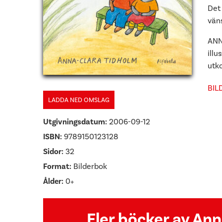
Det 
vän
ANN
illu
utk
BIL
LADDA NED OMSLAG
Utgivningsdatum:
2006-09-12
ISBN:
9789150123128
Sidor:
32
Format:
Bilderbok
Ålder:
0+
Fler böcker av An