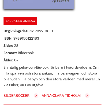
LADDA NED OMSLAG
Utgivningsdatum:
2022-06-01
ISBN:
9789150122183
Sidor:
28
Format:
Bilderbok
Ålder:
0+
En härlig peka-och-läs-bok för barn i tvåords-åldern. Om
lilla sparven och stora ankan, lilla barnvagnen och stora
bilen, den lilla babyn och den stora världen med mera! En
klassiker, nu i ny utgåva.
BILDERBÖCKER
ANNA-CLARA TIDHOLM