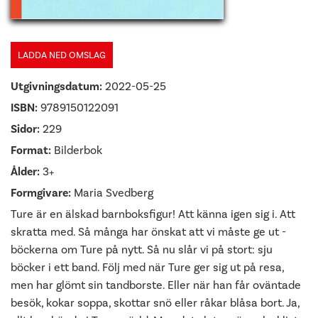
LADDA NED OMSLAG
Utgivningsdatum:
2022-05-25
ISBN:
9789150122091
Sidor:
229
Format:
Bilderbok
Ålder:
3+
Formgivare:
Maria Svedberg
Ture är en älskad barnboksfigur! Att känna igen sig i. Att
skratta med. Så många har önskat att vi måste ge ut ­
böckerna om Ture på nytt. Så nu slår vi på stort: sju
böcker i ett band. Följ med när Ture ger sig ut på resa,
men har glömt sin tandborste. Eller när han får oväntade
­besök, kokar soppa, skottar snö eller råkar blåsa bort. Ja,