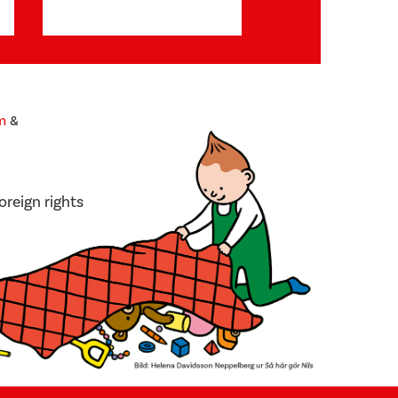
m
&
oreign rights