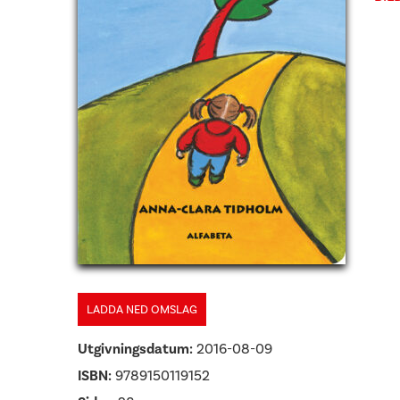
LADDA NED OMSLAG
Utgivningsdatum:
2016-08-09
ISBN:
9789150119152