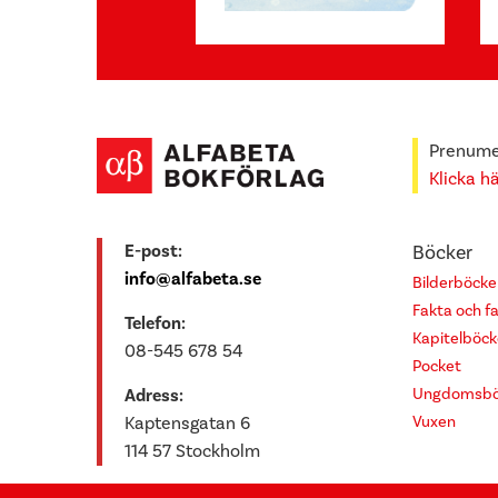
Prenumer
Klicka h
E-post:
Böcker
info@alfabeta.se
Bilderböcke
Fakta och f
Telefon:
Kapitelböck
08-545 678 54
Pocket
Ungdomsbö
Adress:
Vuxen
Kaptensgatan 6
114 57 Stockholm