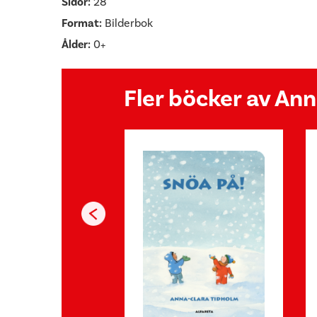
Sidor:
28
Format:
Bilderbok
Ålder:
0+
Fler böcker av An