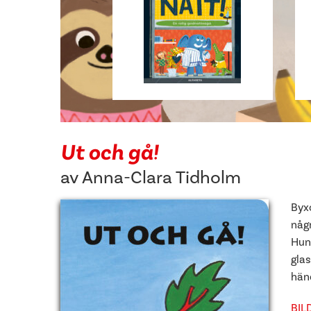
Ut och gå!
av
Anna-Clara Tidholm
Byx
någ
Hun
glas
hän
BIL