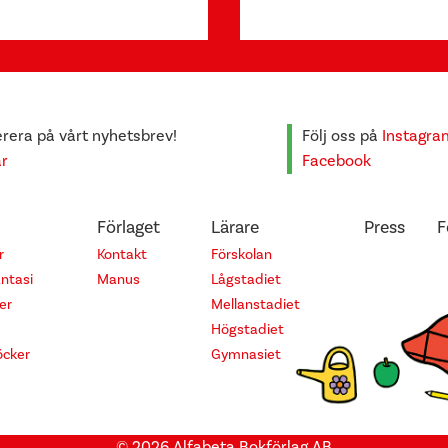
era på vårt nyhetsbrev!
Följ oss på
Instagra
är
Facebook
Förlaget
Lärare
Press
F
r
Kontakt
Förskolan
antasi
Manus
Lågstadiet
er
Mellanstadiet
Högstadiet
cker
Gymnasiet
© 2026 Alfabeta Bokförlag AB