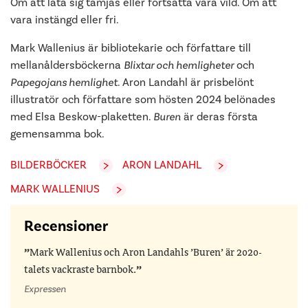
Om att låta sig tämjas eller fortsätta vara vild. Om att
vara instängd eller fri.
Mark Wallenius är bibliotekarie och författare till
mellanåldersböckerna
Blixtar och hemligheter
och
Papegojans hemlighet
. Aron Landahl är prisbelönt
illustratör och författare som hösten 2024 belönades
med Elsa Beskow-plaketten.
Buren
är deras första
gemensamma bok.
BILDERBÖCKER
ARON LANDAHL
MARK WALLENIUS
Recensioner
Mark Wallenius och Aron Landahls ’Buren’ är 2020-
talets vackraste barnbok.
Expressen