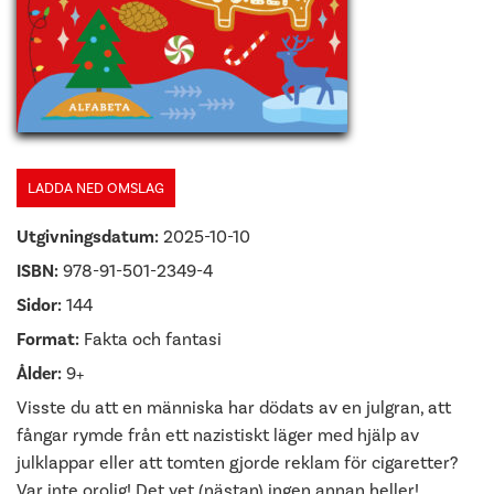
LADDA NED OMSLAG
Utgivningsdatum:
2025-10-10
ISBN:
978-91-501-2349-4
Sidor:
144
Format:
Fakta och fantasi
Ålder:
9+
Visste du att en människa har dödats av en julgran, att
fångar rymde från ett nazistiskt läger med hjälp av
julklappar eller att tomten gjorde reklam för cigaretter?
Var inte orolig! Det vet (nästan) ingen annan heller!