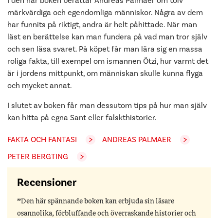
I den här boken berättar Andreas Palmaer om tolv
märkvärdiga och egendomliga människor. Några av dem
har funnits på riktigt, andra är helt påhittade. När man
läst en berättelse kan man fundera på vad man tror själv
och sen läsa svaret. På köpet får man lära sig en massa
roliga fakta, till exempel om ismannen Ötzi, hur varmt det
är i jordens mittpunkt, om människan skulle kunna flyga
och mycket annat.
I slutet av boken får man dessutom tips på hur man själv
kan hitta på egna Sant eller falskthistorier.
FAKTA OCH FANTASI
ANDREAS PALMAER
PETER BERGTING
Recensioner
Den här spännande boken kan erbjuda sin läsare
osannolika, förbluffande och överraskande historier och