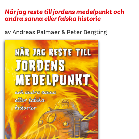
När jag reste till jordens medelpunkt och
andra sanna eller falska historie
av
Andreas Palmaer
&
Peter Bergting