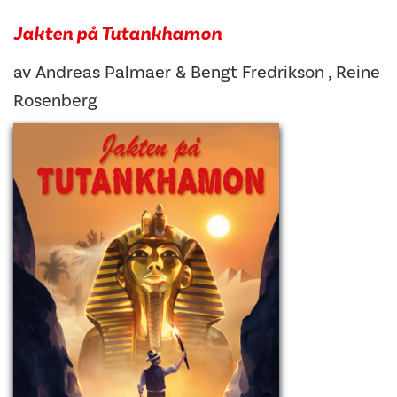
Jakten på Tutankhamon
av
Andreas Palmaer
&
Bengt Fredrikson
,
Reine
Rosenberg