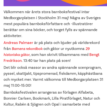
Välkommen när årets stora barnboksfestival intar
Medborgarplatsen i Stockholm 31 maj! Några av Sveriges
mest populära barnboksförfattare och -illustratörer
berättar om sina böcker, och torget fylls av spännande
aktiviteter.
Andreas Palmaer
är på plats och bjuder på världsrekord
från
Barnens rekordbok
och gåtor ur nyutkomna
29
historiska gåtor
, som han skrivit tillsammans med
Bengt
Fredrikson
. 13:40 tar han plats på scen!
Det blir också massor av andra spännande scenprogram,
pyssel, skattjakt, tipspromenad, fiskdamm, käpphästbana
och mycket mer. Varmt välkomna till Medborgarplatsen 31
maj 11:00–15:00!
Barnboksfestivalen arrangeras av förlagen Alfabeta,
Bonnier Carlsen, Bookmark, Lilla Piratförlaget, Natur och
Kultur, Rabén & Sjögren och Opal i samarbete med