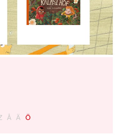
Z
Å
Ä
Ö