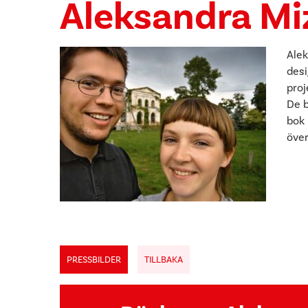
Aleksandra Mi
Alek
desi
proj
De b
bok 
över
PRESSBILDER
TILLBAKA