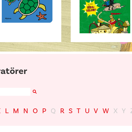
ratörer
Search
K
L
M
N
O
P
Q
R
S
T
U
V
W
X
Y