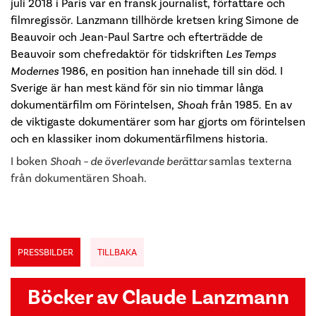
juli
2018
i Paris
var en fransk journalist, författare och
filmregissör. Lanzmann tillhörde kretsen kring Simone de
Beauvoir och Jean-Paul Sartre och efterträdde de
Beauvoir som chefredaktör för tidskriften
Les Temps
Modernes
1986, en position han innehade till sin död. I
Sverige är han mest känd för sin nio timmar långa
dokumentärfilm om Förintelsen,
Shoah
från 1985. En av
de viktigaste dokumentärer som har gjorts om förintelsen
och en klassiker inom dokumentärfilmens historia.
I boken
Shoah – de överlevande berättar
samlas texterna
från dokumentären Shoah.
PRESSBILDER
TILLBAKA
Böcker av Claude Lanzmann