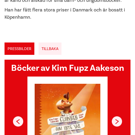
är känd och älskad för sina barn- och ungdomsböcker.
Han har fått flera stora priser i Danmark och är bosatt i
Köpenhamn.
PRESSBILDER
TILLBAKA
Böcker av Kim Fupz Aakeson