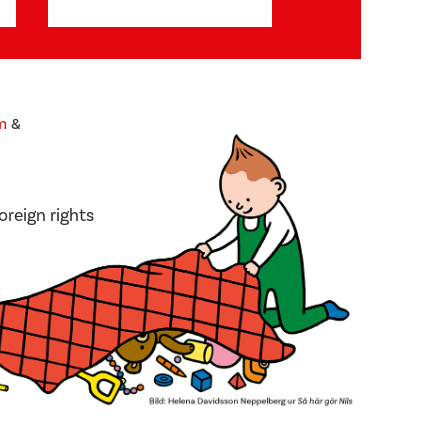
m
&
oreign rights