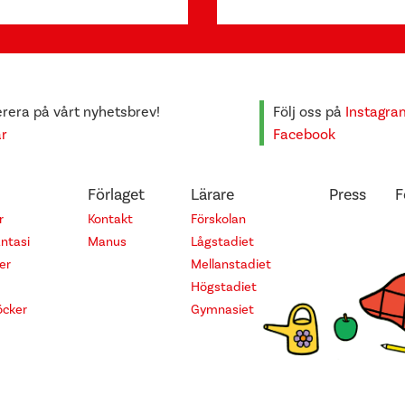
era på vårt nyhetsbrev!
Följ oss på
Instagra
är
Facebook
Förlaget
Lärare
Press
F
r
Kontakt
Förskolan
antasi
Manus
Lågstadiet
er
Mellanstadiet
Högstadiet
cker
Gymnasiet
© 2026 Alfabeta Bokförlag AB