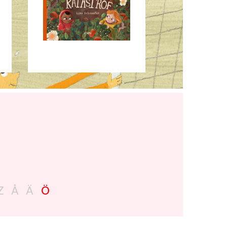
Z
Å
Ä
Ö