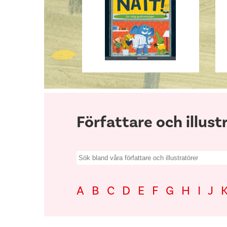
Författare och illust
Search
for:
A
B
C
D
E
F
G
H
I
J