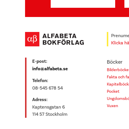
Prenumer
Klicka h
E-post:
Böcker
info@alfabeta.se
Bilderböcke
Fakta och f
Telefon:
Kapitelböck
08-545 678 54
Pocket
Ungdomsbö
Adress:
Vuxen
Kaptensgatan 6
114 57 Stockholm