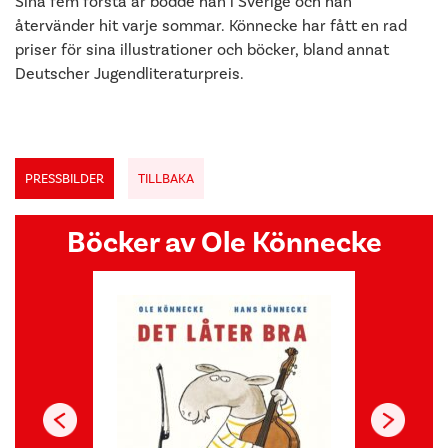
Sina fem första år bodde han i Sverige och han
återvänder hit varje sommar. Könnecke har fått en rad
priser för sina illustrationer och böcker, bland annat
Deutscher Jugendliteraturpreis.
PRESSBILDER
TILLBAKA
Böcker av Ole Könnecke