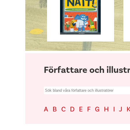
Författare och illust
Search
for:
A
B
C
D
E
F
G
H
I
J