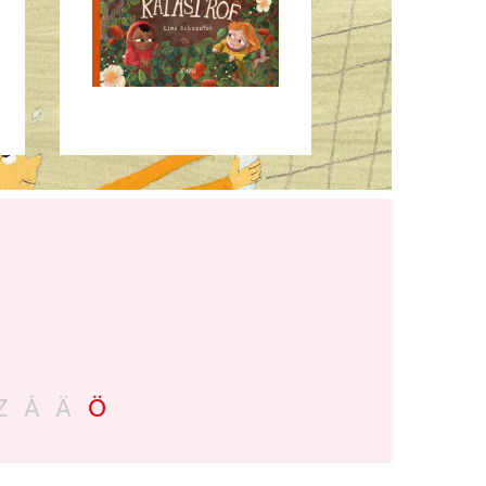
Z
Å
Ä
Ö