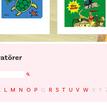
ratörer
Search
K
L
M
N
O
P
Q
R
S
T
U
V
W
X
Y