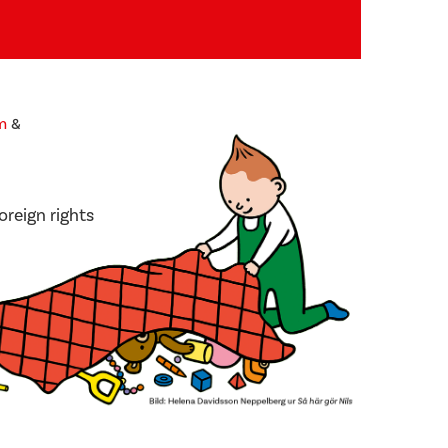
m
&
oreign rights