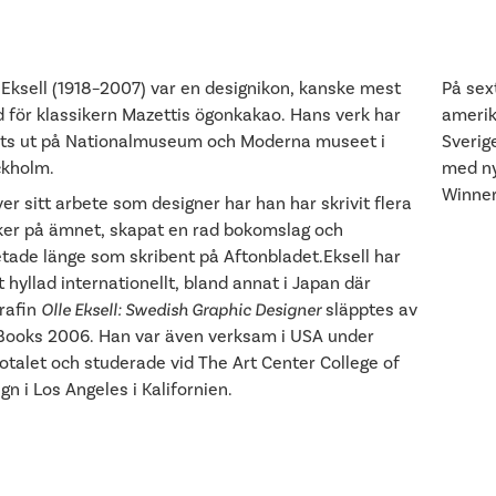
 Eksell (1918–2007) var en designikon, kanske mest
På sext
 för klassikern Mazettis ögonkakao. Hans verk har
amerik
lts ut på Nationalmuseum och Moderna museet i
Sverig
ckholm.
med ny
Winner
er sitt arbete som designer har han har skrivit flera
er på ämnet, skapat en rad bokomslag och
tade länge som skribent på Aftonbladet.Eksell har
it hyllad internationellt, bland annat i Japan där
rafin
Olle Eksell: Swedish Graphic Designer
släpptes av
Books 2006. Han var även verksam i USA under
iotalet och studerade vid The Art Center College of
gn i Los Angeles i Kalifornien.