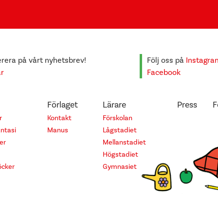
era på vårt nyhetsbrev!
Följ oss på
Instagra
är
Facebook
Förlaget
Lärare
Press
F
r
Kontakt
Förskolan
antasi
Manus
Lågstadiet
er
Mellanstadiet
Högstadiet
cker
Gymnasiet
© 2026 Alfabeta Bokförlag AB