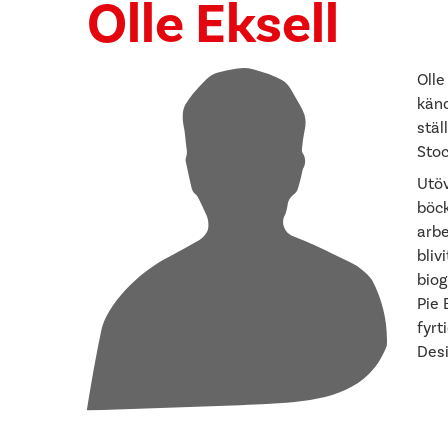
Olle Eksell
Olle
känd
stäl
Sto
Utöv
böck
arbe
bliv
biog
Pie 
fyrt
Desi