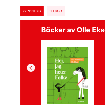
PRESSBILDER
TILLBAKA
Böcker av Olle Eks