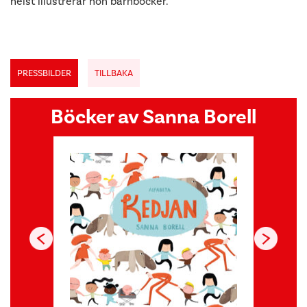
helst illustrerar hon barnböcker.
PRESSBILDER
TILLBAKA
Böcker av Sanna Borell