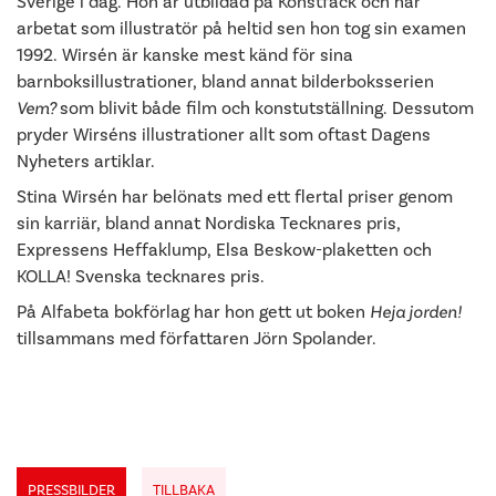
Sverige i dag. Hon är utbildad på Konstfack och har
arbetat som illustratör på heltid sen hon tog sin examen
1992. Wirsén är kanske mest känd för sina
barnboksillustrationer, bland annat bilderboksserien
Vem?
som blivit både film och konstutställning. Dessutom
pryder Wirséns illustrationer allt som oftast Dagens
Nyheters artiklar.
Stina Wirsén har belönats med ett flertal priser genom
sin karriär, bland annat Nordiska Tecknares pris,
Expressens Heffaklump, Elsa Beskow-plaketten och
KOLLA! Svenska tecknares pris.
På Alfabeta bokförlag har hon gett ut boken
Heja jorden!
tillsammans med författaren Jörn Spolander.
PRESSBILDER
TILLBAKA