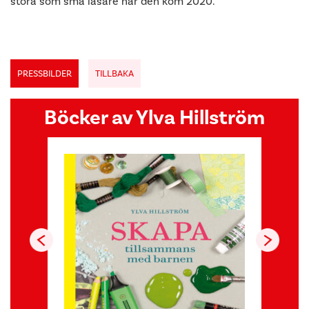
stora som små läsare när den kom 2020.
PRESSBILDER
TILLBAKA
Böcker av Ylva Hillström