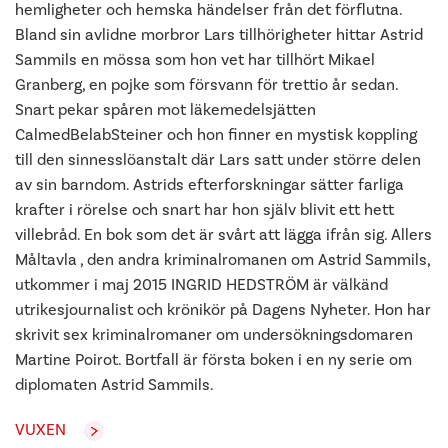
hemligheter och hemska händelser från det förflutna.
Bland sin avlidne morbror Lars tillhörigheter hittar Astrid
Sammils en mössa som hon vet har tillhört Mikael
Granberg, en pojke som försvann för trettio år sedan.
Snart pekar spåren mot läkemedelsjätten
CalmedBelabSteiner och hon finner en mystisk koppling
till den sinnesslöanstalt där Lars satt under större delen
av sin barndom. Astrids efterforskningar sätter farliga
krafter i rörelse och snart har hon själv blivit ett hett
villebråd. En bok som det är svårt att lägga ifrån sig. Allers
Måltavla , den andra kriminalromanen om Astrid Sammils,
utkommer i maj 2015 INGRID HEDSTRÖM är välkänd
utrikesjournalist och krönikör på Dagens Nyheter. Hon har
skrivit sex kriminalromaner om undersökningsdomaren
Martine Poirot. Bortfall är första boken i en ny serie om
diplomaten Astrid Sammils.
VUXEN