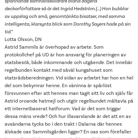
spännande samhällsskildrare bland dagens
deckarförfattare så är det Ingrid Hedström.(…) Hon bubblar
av uppslag och små, genomtänkta bisatser, med samma
intelligenta, klarsynta blick som Dorothy Sayers hade på sin
tid.”
Lotta Olsson, DN
Astrid Sammils är överhopad av arbete. Som
protokollchef på UD är hon ansvarig för planeringen av
statsbesök, både inkommande och utgående. Det innebär
regelbunden kontakt med såväl kungahuset som
statsrådsberedningen. Vid sidan av arbetet har hon en hel
del som bekymrar henne. En väninna är spårlöst
försvunnen efter att hennes man tagit sitt liv och själv får
Astrid oroande hatmejl och utgör regelbundet måltavla på
ett internetbaserat hatforum. Vad är det som triggar
dessa mäns vrede? Och hur illavarslande är det att en av
avsändarna tycks bo i den trakt i Dalarna där hennes
älskade oas Sammilsgården ligger? En oas som förefaller