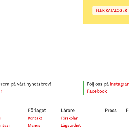
FLER KATALOGER
era på vårt nyhetsbrev!
Följ oss på
Instagra
är
Facebook
Förlaget
Lärare
Press
F
r
Kontakt
Förskolan
antasi
Manus
Lågstadiet