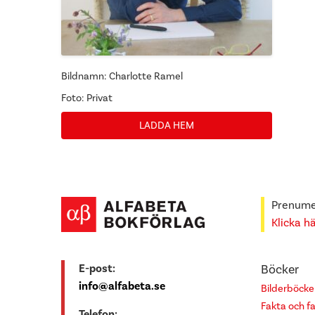
Bildnamn: Charlotte Ramel
Foto: Privat
LADDA HEM
Prenumer
Klicka h
E-post:
Böcker
info@alfabeta.se
Bilderböcke
Fakta och f
Telefon: