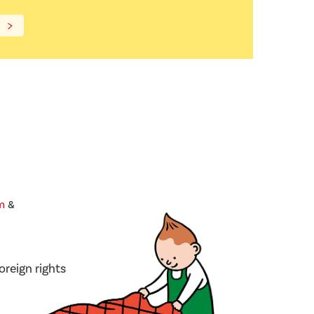
m
&
oreign rights