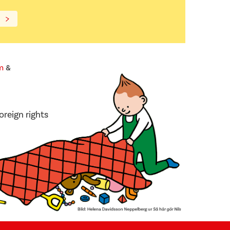
m
&
oreign rights