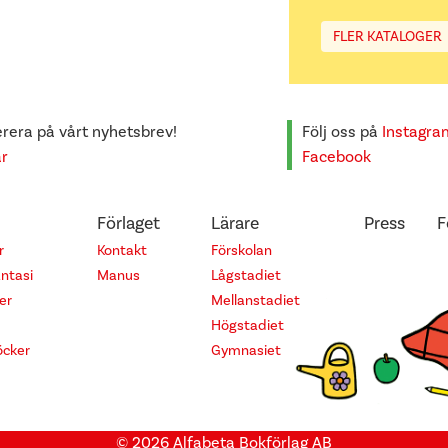
FLER KATALOGER
era på vårt nyhetsbrev!
Följ oss på
Instagra
är
Facebook
Förlaget
Lärare
Press
F
r
Kontakt
Förskolan
antasi
Manus
Lågstadiet
er
Mellanstadiet
Högstadiet
cker
Gymnasiet
© 2026 Alfabeta Bokförlag AB