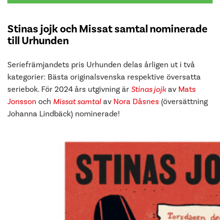
Stinas jojk och Missat samtal nominerade
till Urhunden
Seriefrämjandets pris Urhunden delas årligen ut i två
kategorier: Bästa originalsvenska respektive översatta
seriebok. För 2024 års utgivning är
Stinas jojk
av
Mats
Jonsson
och
Missat samtal
av
Nora Dåsnes
(översättning
Johanna Lindbäck) nominerade!