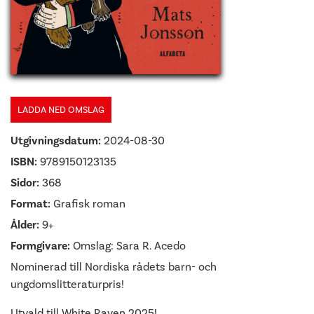
LADDA NED OMSLAG
Utgivningsdatum:
2024-08-30
ISBN:
9789150123135
Sidor:
368
Format:
Grafisk roman
Ålder:
9+
Formgivare:
Omslag: Sara R. Acedo
Nominerad till Nordiska rådets barn- och
ungdomslitteraturpris!
Utvald till White Raven 2025!