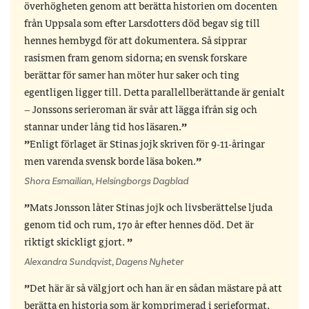
överhögheten genom att berätta historien om docenten
från Uppsala som efter Larsdotters död begav sig till
hennes hembygd för att dokumentera. Så sipprar
rasismen fram genom sidorna; en svensk forskare
berättar för samer han möter hur saker och ting
egentligen ligger till. Detta parallellberättande är genialt
– Jonssons serieroman är svår att lägga ifrån sig och
stannar under lång tid hos läsaren.
Enligt förlaget är Stinas jojk skriven för 9-11-åringar
men varenda svensk borde läsa boken.
Shora Esmailian, Helsingborgs Dagblad
Mats Jonsson låter Stinas jojk och livsberättelse ljuda
genom tid och rum, 170 år efter hennes död. Det är
riktigt skickligt gjort.
Alexandra Sundqvist, Dagens Nyheter
Det här är så välgjort och han är en sådan mästare på att
berätta en historia som är komprimerad i serieformat.