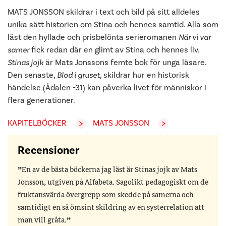
MATS JONSSON skildrar i text och bild på sitt alldeles
unika sätt historien om Stina och hennes samtid. Alla som
läst den hyllade och prisbelönta serieromanen
När vi var
samer
fick redan där en glimt av Stina och hennes liv.
Stinas jojk
är Mats Jonssons femte bok för unga läsare.
Den senaste,
Blod i gruset
, skildrar hur en historisk
händelse (Ådalen -31) kan påverka livet för människor i
flera generationer.
KAPITELBÖCKER
MATS JONSSON
Recensioner
En av de bästa böckerna jag läst är Stinas jojk av Mats
Jonsson, utgiven på Alfabeta. Sagolikt pedagogiskt om de
fruktansvärda övergrepp som skedde på samerna och
samtidigt en så ömsint skildring av en systerrelation att
man vill gråta.