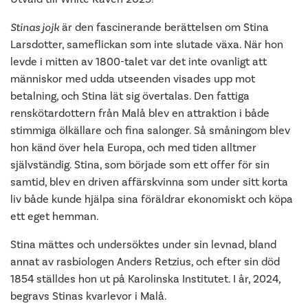
Stinas jojk
är den fascinerande berättelsen om Stina
Larsdotter, sameflickan som inte slutade växa. När hon
levde i mitten av 1800-talet var det inte ovanligt att
människor med udda utseenden visades upp mot
betalning, och Stina lät sig övertalas. Den fattiga
renskötardottern från Malå blev en attraktion i både
stimmiga ölkällare och fina salonger. Så småningom blev
hon känd över hela Europa, och med tiden alltmer
självständig. Stina, som började som ett offer för sin
samtid, blev en driven affärskvinna som under sitt korta
liv både kunde hjälpa sina föräldrar ekonomiskt och köpa
ett eget hemman.
Stina mättes och undersöktes under sin levnad, bland
annat av rasbiologen Anders Retzius, och efter sin död
1854 ställdes hon ut på Karolinska Institutet. I år, 2024,
begravs Stinas kvarlevor i Malå.