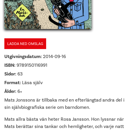
LADDA NED OMSLAG
Utgivningsdatum:
2014-09-16
ISBN:
9789150116991
Sidor:
63
Format:
Läsa själv
Ålder:
6+
Mats Jonssons är tillbaka med en efterlängtad andra del i
sin självbiografiska serie om barndomen.
Mats allra bästa vän heter Rosa Jansson. Hon lyssnar när
Mats berättar sina tankar och hemligheter, och varje natt