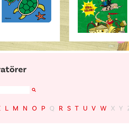
ratörer
Search
K
L
M
N
O
P
Q
R
S
T
U
V
W
X
Y