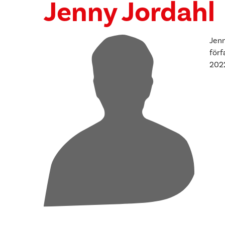
Jenny Jordahl
Jenn
förf
2022