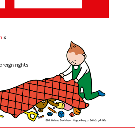
m
&
oreign rights