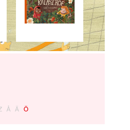
Z
Å
Ä
Ö