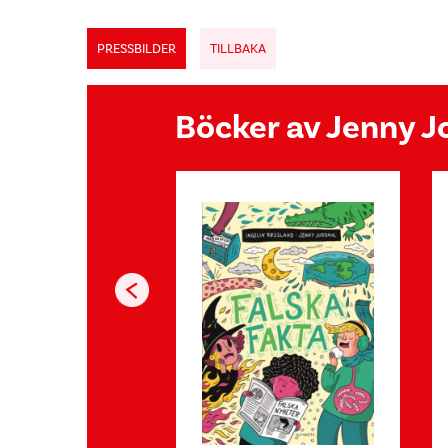
PRESSBILDER
TILLBAKA
Böcker av Jenny J