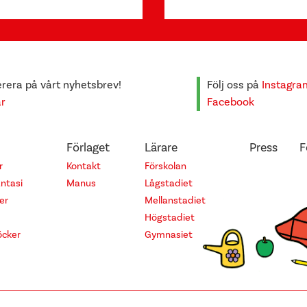
era på vårt nyhetsbrev!
Följ oss på
Instagra
är
Facebook
Förlaget
Lärare
Press
F
r
Kontakt
Förskolan
antasi
Manus
Lågstadiet
er
Mellanstadiet
Högstadiet
cker
Gymnasiet
© 2026 Alfabeta Bokförlag AB