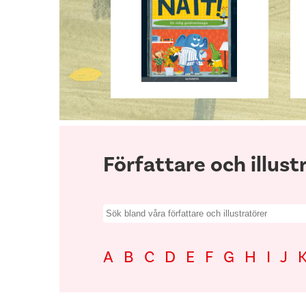
Författare och illust
Search
for:
A
B
C
D
E
F
G
H
I
J