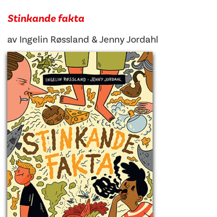
Stinkande fakta
av
Ingelin Røssland
&
Jenny Jordahl