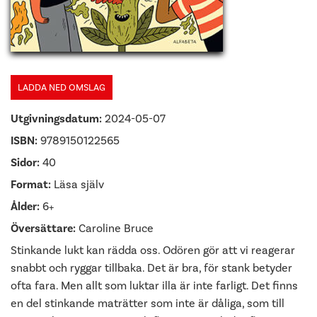
LADDA NED OMSLAG
Utgivningsdatum:
2024-05-07
ISBN:
9789150122565
Sidor:
40
Format:
Läsa själv
Ålder:
6+
Översättare:
Caroline Bruce
Stinkande lukt kan rädda oss. Odören gör att vi reagerar
snabbt och ryggar tillbaka. Det är bra, för stank betyder
ofta fara. Men allt som luktar illa är inte farligt. Det finns
en del stinkande maträtter som inte är dåliga, som till