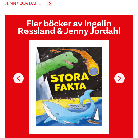
JENNY JORDAHL
Fler böcker av Ingelin
Røssland & Jenny Jordahl