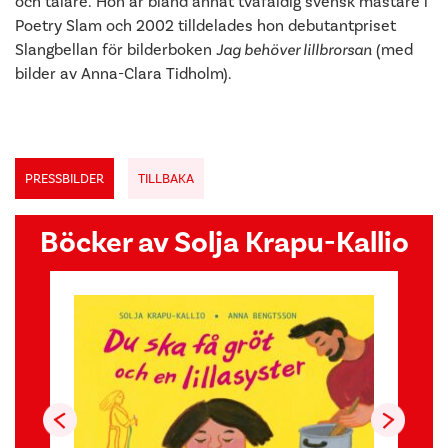
och talare. Hon är bland annat tvåfaldig svensk mästare i
Poetry Slam och 2002 tilldelades hon debutantpriset
Slangbellan för bilderboken
Jag behöver lillbrorsan
(med
bilder av Anna-Clara Tidholm).
PRESSBILDER
TILLBAKA
Böcker av Solja Krapu-Kallio