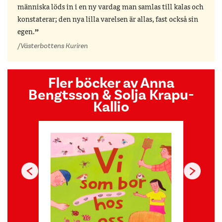
människa löds in i en ny vardag man samlas till kalas och
konstaterar; den nya lilla varelsen är allas, fast också sin
egen.
/Västerbottens Kuriren
Fler böcker av Anna
Bengtsson & Solja Krapu-
Kallio