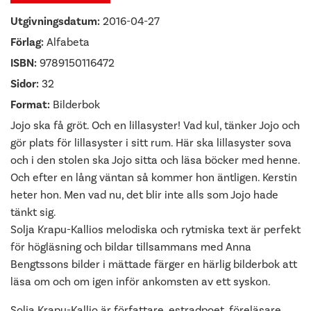
Utgivningsdatum:
2016-04-27
Förlag:
Alfabeta
ISBN:
9789150116472
Sidor:
32
Format:
Bilderbok
Jojo ska få gröt. Och en lillasyster! Vad kul, tänker Jojo och
gör plats för lillasyster i sitt rum. Här ska lillasyster sova
och i den stolen ska Jojo sitta och läsa böcker med henne.
Och efter en lång väntan så kommer hon äntligen. Kerstin
heter hon. Men vad nu, det blir inte alls som Jojo hade
tänkt sig.
Solja Krapu-Kallios melodiska och rytmiska text är perfekt
för högläsning och bildar tillsammans med Anna
Bengtssons bilder i mättade färger en härlig bilderbok att
läsa om och om igen inför ankomsten av ett syskon.
Solja Krapu-Kallio är författare, estradpoet, föreläsare