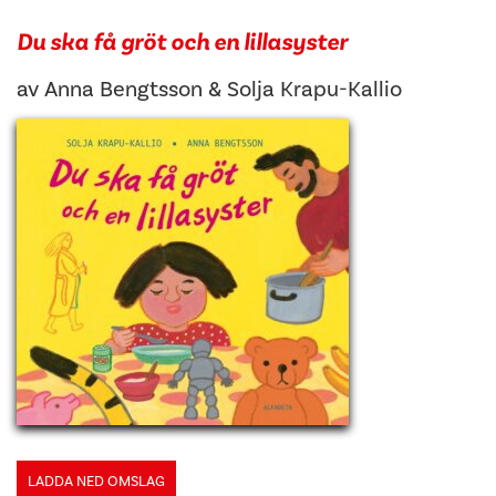
Du ska få gröt och en lillasyster
av
Anna Bengtsson
&
Solja Krapu-Kallio
LADDA NED OMSLAG