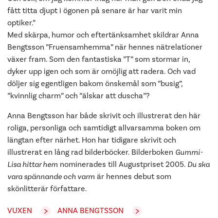
fått titta djupt i ögonen på senare är har varit min
optiker.”
Med skärpa, humor och eftertänksamhet skildrar Anna
Bengtsson ”Fruensamhemma” när hennes nätrelationer
växer fram. Som den fantastiska ”T” som stormar in,
dyker upp igen och som är omöjlig att radera. Och vad
döljer sig egentligen bakom önskemål som ”busig”,
”kvinnlig charm” och ”älskar att duscha”?
Anna Bengtsson har både skrivit och illustrerat den här
roliga, personliga och samtidigt allvarsamma boken om
längtan efter närhet. Hon har tidigare skrivit och
illustrerat en lång rad bilderböcker. Bilderboken
Gummi-
Lisa hittar hem
nominerades till Augustpriset 2005.
Du ska
vara spännande och varm
är hennes debut som
skönlitterär författare.
VUXEN
ANNA BENGTSSON