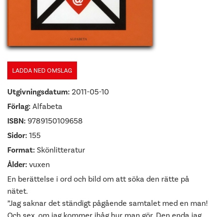
LADDA NED OMSLAG
Utgivningsdatum:
2011-05-10
Förlag:
Alfabeta
ISBN:
9789150109658
Sidor:
155
Format:
Skönlitteratur
Ålder:
vuxen
En berättelse i ord och bild om att söka den rätte på
nätet.
”Jag saknar det ständigt pågående samtalet med en man!
Och sex, om jag kommer ihåg hur man gör. Den enda jag