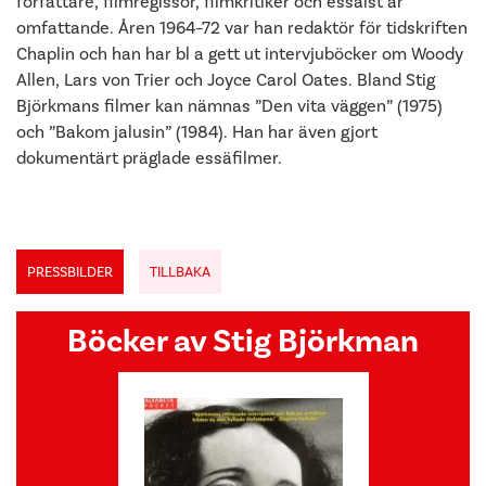
författare, filmregissör, filmkritiker och essäist är
omfattande. Åren 1964–72 var han redaktör för tidskriften
Chaplin och han har bl a gett ut intervjuböcker om Woody
Allen, Lars von Trier och Joyce Carol Oates. Bland Stig
Björkmans filmer kan nämnas ”Den vita väggen” (1975)
och ”Bakom jalusin” (1984). Han har även gjort
dokumentärt präglade essäfilmer.
PRESSBILDER
TILLBAKA
Böcker av Stig Björkman