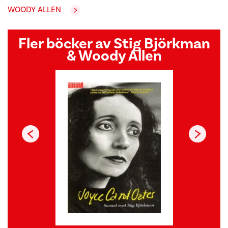
WOODY ALLEN
Fler böcker av Stig Björkman
& Woody Allen