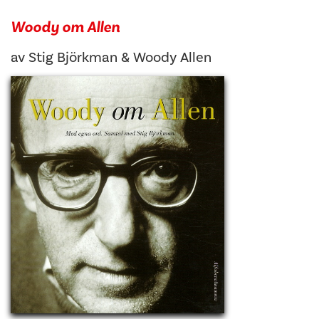
Woody om Allen
av
Stig Björkman
&
Woody Allen