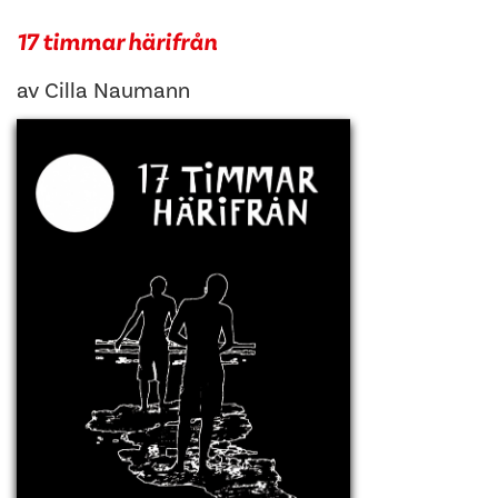
17 timmar härifrån
av
Cilla Naumann