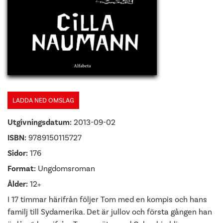
LADDA NED OMSLAG
Utgivningsdatum:
2013-09-02
ISBN:
9789150115727
Sidor:
176
Format:
Ungdomsroman
Ålder:
12+
I 17 timmar härifrån följer Tom med en kompis och hans
familj till Sydamerika. Det är jullov och första gången han