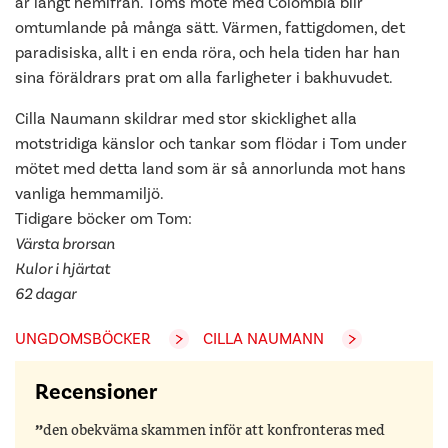
är långt hemifrån. Toms möte med Colombia blir
omtumlande på många sätt. Värmen, fattigdomen, det
paradisiska, allt i en enda röra, och hela tiden har han
sina föräldrars prat om alla farligheter i bakhuvudet.
Cilla Naumann skildrar med stor skicklighet alla
motstridiga känslor och tankar som flödar i Tom under
mötet med detta land som är så annorlunda mot hans
vanliga hemmamiljö.
Tidigare böcker om Tom:
Värsta brorsan
Kulor i hjärtat
62 dagar
UNGDOMSBÖCKER
CILLA NAUMANN
Recensioner
den obekväma skammen inför att konfronteras med