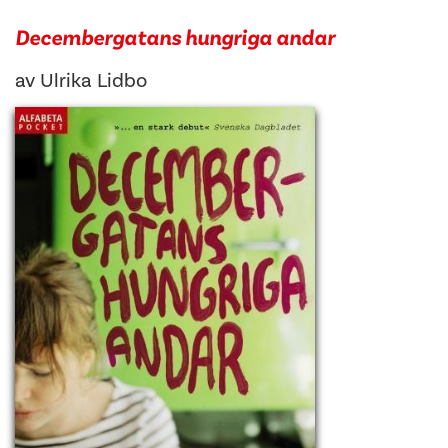
Decembergatans hungriga andar
av
Ulrika Lidbo