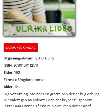
LADDA NED OMSLAG
Utgivningsdatum:
2010-03-12
ISBN:
9789150112511
Sidor:
192
Format:
Ungdomsroman
Ålder:
12+
Jag vet att jag inte bor i en grotta och det är krig och jag
blir våldtagen av soldater och det kryper flugor som
lägger ägg i öppna sår på min arm, men det är ändå