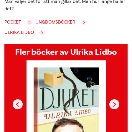
Man väljer det för att man gillar det. Men hur länge håller
det?
POCKET
UNGDOMSBÖCKER
ULRIKA LIDBO
Fler böcker av Ulrika Lidbo