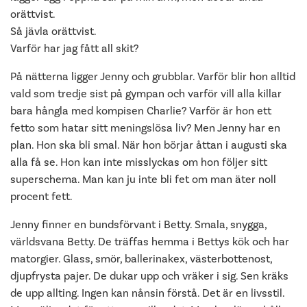
orättvist.
Så jävla orättvist.
Varför har jag fått all skit?
På nätterna ligger Jenny och grubblar. Varför blir hon alltid
vald som tredje sist på gympan och varför vill alla killar
bara hångla med kompisen Charlie? Varför är hon ett
fetto som hatar sitt meningslösa liv? Men Jenny har en
plan. Hon ska bli smal. När hon börjar åttan i augusti ska
alla få se. Hon kan inte misslyckas om hon följer sitt
superschema. Man kan ju inte bli fet om man äter noll
procent fett.
Jenny finner en bundsförvant i Betty. Smala, snygga,
världsvana Betty. De träffas hemma i Bettys kök och har
matorgier. Glass, smör, ballerinakex, västerbottenost,
djupfrysta pajer. De dukar upp och vräker i sig. Sen kräks
de upp allting. Ingen kan nånsin förstå. Det är en livsstil.