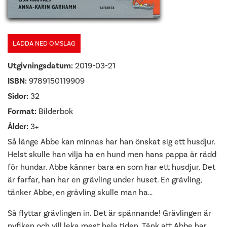
LADDA NED OMSLAG
Utgivningsdatum:
2019-03-21
ISBN:
9789150119909
Sidor:
32
Format:
Bilderbok
Ålder:
3+
Så länge Abbe kan minnas har han önskat sig ett husdjur.
Helst skulle han vilja ha en hund men hans pappa är rädd
för hundar. Abbe känner bara en som har ett husdjur. Det
är farfar, han har en grävling under huset. En grävling,
tänker Abbe, en grävling skulle man ha…
Så flyttar grävlingen in. Det är spännande! Grävlingen är
nyfiken och vill leka mest hela tiden. Tänk att Abbe har