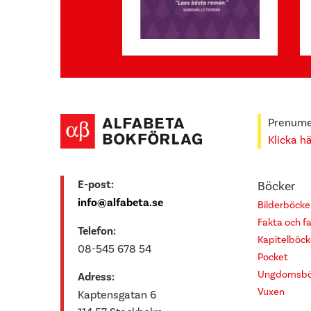
Prenumer
Klicka h
E-post:
Böcker
info@alfabeta.se
Bilderböcke
Fakta och f
Telefon:
Kapitelböck
08-545 678 54
Pocket
Ungdomsbö
Adress:
Vuxen
Kaptensgatan 6