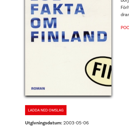
börj
Förh
dra
POC
LADDA NED OMSLAG
Utgivningsdatum:
2003-05-06