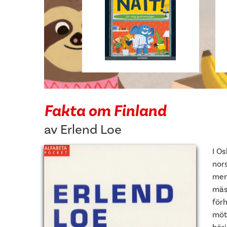
Fakta om Finland
av
Erlend Loe
I O
nors
men 
mäs
förh
möte