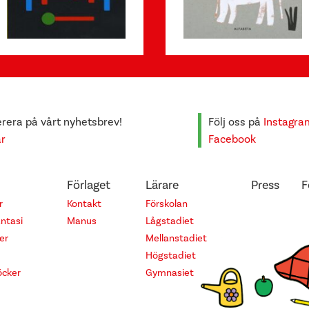
era på vårt nyhetsbrev!
Följ oss på
Instagra
är
Facebook
Förlaget
Lärare
Press
F
r
Kontakt
Förskolan
antasi
Manus
Lågstadiet
er
Mellanstadiet
Högstadiet
cker
Gymnasiet