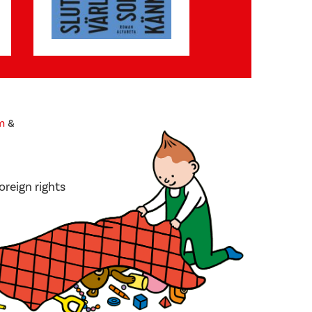
m
&
oreign rights