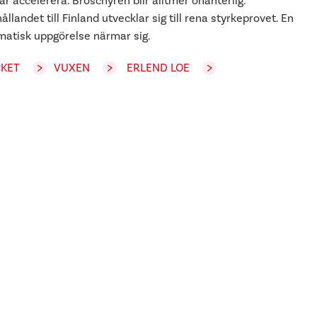
ar accelerera. Broschyren blir alltmer ohanterlig.
ållandet till Finland utvecklar sig till rena styrkeprovet. En
matisk uppgörelse närmar sig.
KET
VUXEN
ERLEND LOE