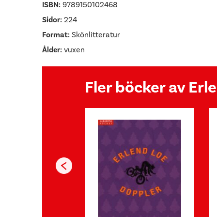
ISBN:
9789150102468
Sidor:
224
Format:
Skönlitteratur
Ålder:
vuxen
Fler böcker av Erl