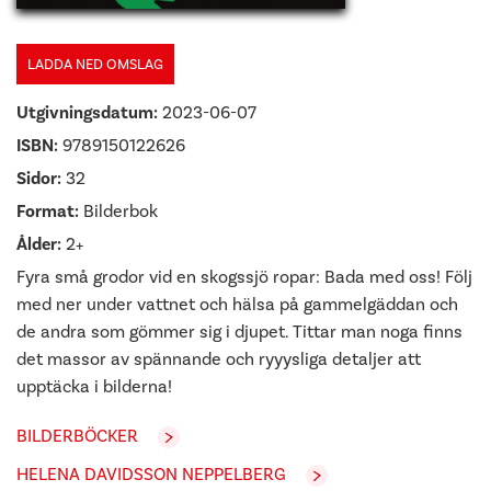
LADDA NED OMSLAG
Utgivningsdatum:
2023-06-07
ISBN:
9789150122626
Sidor:
32
Format:
Bilderbok
Ålder:
2+
Fyra små grodor vid en skogssjö ropar: Bada med oss! Följ
med ner under vattnet och hälsa på gammelgäddan och
de andra som gömmer sig i djupet. Tittar man noga finns
det massor av spännande och ryyysliga detaljer att
upptäcka i bilderna!
BILDERBÖCKER
HELENA DAVIDSSON NEPPELBERG