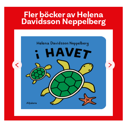
Fler böcker av Helena
Davidsson Neppelberg