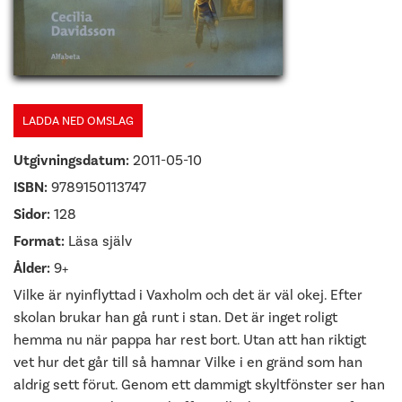
LADDA NED OMSLAG
Utgivningsdatum:
2011-05-10
ISBN:
9789150113747
Sidor:
128
Format:
Läsa själv
Ålder:
9+
Vilke är nyinflyttad i Vaxholm och det är väl okej. Efter
skolan brukar han gå runt i stan. Det är inget roligt
hemma nu när pappa har rest bort. Utan att han riktigt
vet hur det går till så hamnar Vilke i en gränd som han
aldrig sett förut. Genom ett dammigt skyltfönster ser han