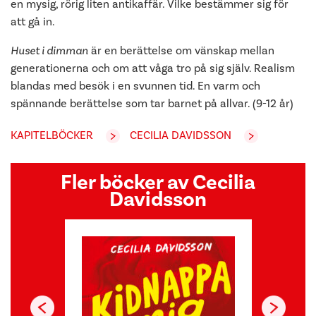
en mysig, rörig liten antikaffär. Vilke bestämmer sig för
att gå in.
Huset i dimman
är en berättelse om vänskap mellan
generationerna och om att våga tro på sig själv. Realism
blandas med besök i en svunnen tid. En varm och
spännande berättelse som tar barnet på allvar. (9-12 år)
KAPITELBÖCKER
CECILIA DAVIDSSON
Fler böcker av Cecilia
Davidsson